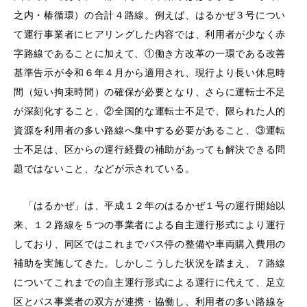
之内・椿循環）の合計４路線。例えば、はるかぜ３号につい
て運行事業者にヒアリングした内容では、利用者が少なく赤
字路線であることに加えて、①働き方改革の一環である改善
基準告示が令和６年４月から適用され、現行より長い休息時
間（短い拘束時間）の確保が必要となり、さらに運転士不足
が深刻化すること、②全国的な運転士不足で、限られた人的
資源を利用者の多い路線へ集中する必要があること、③運転
士不足は、区からの運行経費の補助があっても解決できる問
題ではないこと、などが示されている。
「はるかぜ」は、平成１２年のはるかぜ１号の運行開始以
来、１２路線を５つの事業者による自主運行形式により運行
しており、同区ではこれまでバス停の整備や車両購入費用の
補助を実施してきた。しかしこうした状況を踏まえ、７路線
についてこれまでの自主運行形式による運行に代えて、足立
区とバス事業者の双方が連携・協働し、利用者の多い路線を