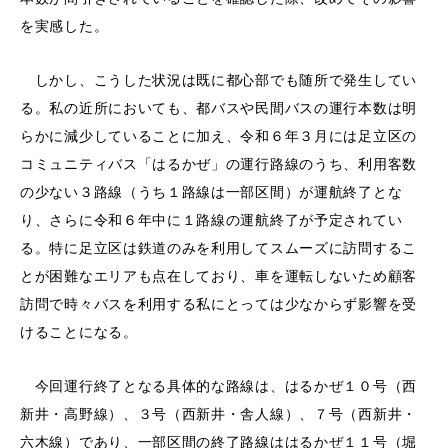
を実感した。
しかし、こうした状況は既に都心部でも随所で発生してい
る。私の近所においても、都バスや民間バスの運行本数は明
らかに減少していることに加え、令和６年３月には足立区の
コミュニティバス「はるかぜ」の運行路線のうち、利用客数
の少ない３路線（うち１路線は一部区間）が運航終了とな
り、さらに令和６年中に１路線の運航終了が予定されてい
る。特に足立区は鉄道のみを利用してスムーズに訪問するこ
とが困難なエリアも点在しており、車を運転しないため顧客
訪問で時々バスを利用する私にとっては少なからず影響を受
けることになる。
今回運行終了となる具体的な路線は、はるかぜ１０号（西
新井・高野線）、３号（西新井・舎人線）、７号（西新井・
六木線）であり、一部区間の終了路線ははるかぜ１１号（堀