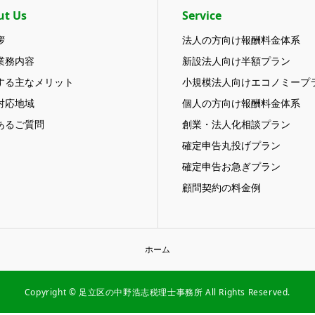
ut Us
Service
拶
法人の方向け報酬料金体系
業務内容
新設法人向け半額プラン
する主なメリット
小規模法人向けエコノミープ
対応地域
個人の方向け報酬料金体系
あるご質問
創業・法人化相談プラン
確定申告丸投げプラン
確定申告お急ぎプラン
顧問契約の料金例
ホーム
Copyright © 足立区の中野浩志税理士事務所 All Rights Reserved.