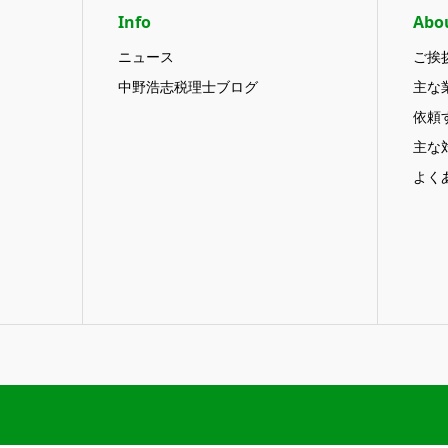
Info
Abo
ニュース
ご挨
中野浩志税理士ブログ
主な
依頼
主な
よく