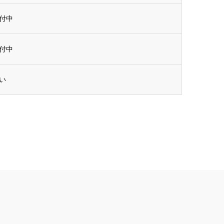
付中
付中
い