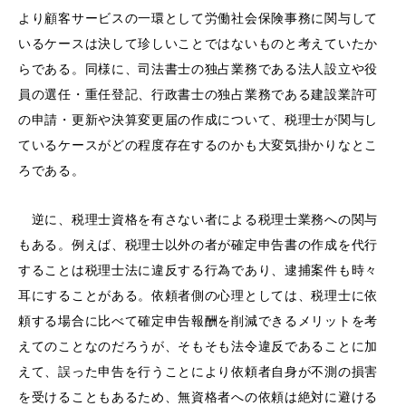
より顧客サービスの一環として労働社会保険事務に関与して
いるケースは決して珍しいことではないものと考えていたか
らである。同様に、司法書士の独占業務である法人設立や役
員の選任・重任登記、行政書士の独占業務である建設業許可
の申請・更新や決算変更届の作成について、税理士が関与し
ているケースがどの程度存在するのかも大変気掛かりなとこ
ろである。
逆に、税理士資格を有さない者による税理士業務への関与
もある。例えば、税理士以外の者が確定申告書の作成を代行
することは税理士法に違反する行為であり、逮捕案件も時々
耳にすることがある。依頼者側の心理としては、税理士に依
頼する場合に比べて確定申告報酬を削減できるメリットを考
えてのことなのだろうが、そもそも法令違反であることに加
えて、誤った申告を行うことにより依頼者自身が不測の損害
を受けることもあるため、無資格者への依頼は絶対に避ける