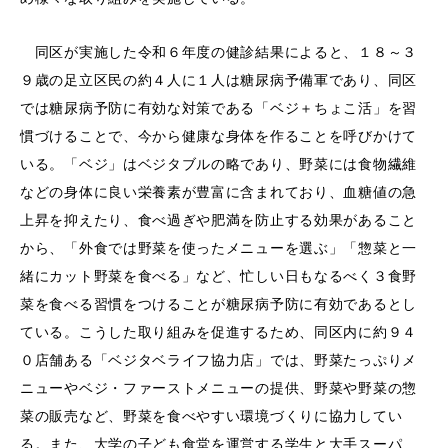
同区が実施した令和６年度の健診結果によると、１８～３
９歳の足立区民の約４人に１人は糖尿病予備軍であり、同区
では糖尿病予防に有効な対策である「ベジ＋ちょこ活」を習
慣づけることで、今から健康な身体を作ることを呼びかけて
いる。「ベジ」はベジタブルの略であり、野菜には食物繊維
などの身体に良い栄養素が豊富に含まれており、血糖値の急
上昇を抑えたり、食べ過ぎや肥満を防止する効果があること
から、「外食では野菜を使ったメニューを選ぶ」「惣菜と一
緒にカット野菜を食べる」など、忙しい日もなるべく３食野
菜を食べる習慣をつけることが糖尿病予防に有効であるとし
ている。こうした取り組みを促進するため、同区内に約９４
０店舗ある「ベジタベライフ協力店」では、野菜たっぷりメ
ニューやベジ・ファーストメニューの提供、野菜や野菜の惣
菜の販売など、野菜を食べやすい環境づくりに協力してい
る。また、大学の子ども食堂を運営する学生と大手スーパ