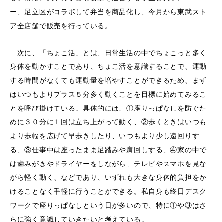
ー、足立区がコラボして弁当を商品化し、今月から東武スト
ア全店舗で販売を行っている。
次に、「ちょこ活」とは、日常生活の中でちょこっと多く
身体を動かすことであり、ちょこ活を意識することで、運動
する時間がなくても運動量を増やすことができるため、まず
はいつもよりプラス５分多く動くことを目標に始めてみるこ
とを呼び掛けている。具体的には、①座りっぱなしを防ぐた
めに３０分に１回は立ち上がって動く、②歩くときはいつも
より歩幅を広げて早歩きしたり、いつもより少し遠回りす
る、③仕事中は座ったまま足踏みや肩回しする、④家の中で
は歯みがきやドライヤーをしながら、テレビやスマホを見な
がら軽く動く、などであり、いずれも大きな身体的負担をか
けることなく手軽に行うことができる。私自身も終日デスク
ワークで座りっぱなしという日が多いので、特に①や③はさ
らに強く意識していきたいと考えている。