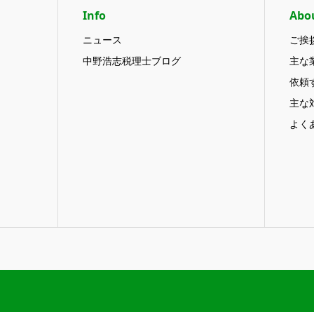
Info
Abo
ニュース
ご挨
中野浩志税理士ブログ
主な
依頼
主な
よく