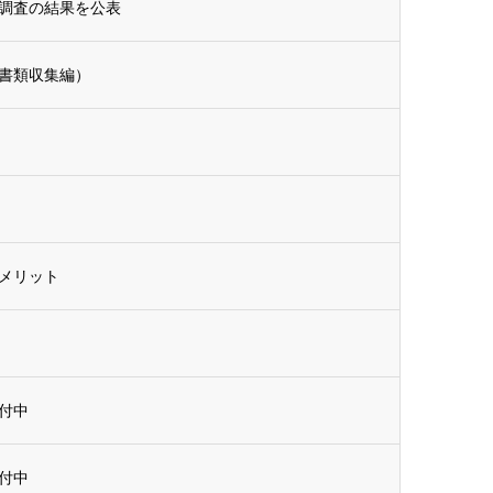
調査の結果を公表
書類収集編）
メリット
付中
付中