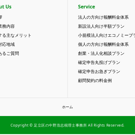
ut Us
Service
拶
法人の方向け報酬料金体系
業務内容
新設法人向け半額プラン
する主なメリット
小規模法人向けエコノミープ
対応地域
個人の方向け報酬料金体系
あるご質問
創業・法人化相談プラン
確定申告丸投げプラン
確定申告お急ぎプラン
顧問契約の料金例
ホーム
Copyright © 足立区の中野浩志税理士事務所 All Rights Reserved.