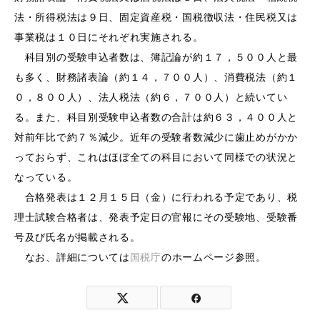
法・所得税法は９日、固定資産税・国税徴収法・住民税又は
事業税は１０日にそれぞれ実施される。
科目別の受験申込者数は、簿記論が約１７，５００人と最
も多く、財務諸表論（約１４，７００人）、消費税法（約１
０，８００人）、法人税法（約６，７００人）と続いてい
る。また、科目別受験申込者数の合計は約６３，４００人と
対前年比で約７％減少。近年の受験者数減少に歯止めがかか
っておらず、これはほぼ全ての科目において同様での状況と
なっている。
合格発表は１２月１５日（金）に行われる予定であり、税
理士試験合格者は、発表予定日の官報にその受験地、受験番
号及び氏名が掲載される。
なお、詳細については
国税庁
のホームページ参照。